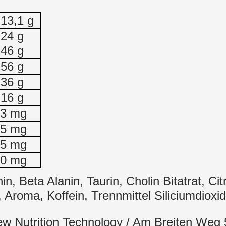
 13,1 g
,24 g
,46 g
,56 g
,36 g
,16 g
23 mg
75 mg
25 mg
00 mg
inin, Beta Alanin, Taurin, Cholin Bitatrat, 
, Aroma, Koffein, Trennmittel Siliciumdioxi
ew Nutrition Technology / Am Breiten Weg 5