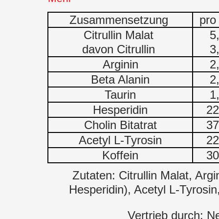
Zusammensetzung
pro
Citrullin Malat
5
davon Citrullin
3
Arginin
2
Beta Alanin
2
Taurin
1
Hesperidin
2
Cholin Bitatrat
3
Acetyl L-Tyrosin
2
Koffein
3
Zutaten: Citrullin Malat, Arg
Hesperidin), Acetyl L-Tyrosin
Vertrieb durch: N